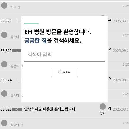
2025
피부
3
유
Re: 추석 휴진
33,326
2025.09.1
앤미
EH 병원
EH 병원 방문을 환영합니다.
을
2025
유앤미
1
방문해 주셔서 감사합니다.
궁금한 점
을 검색하세요.
유
필러
33,325
2025.09.0
+1
정화
Close
2025
유정화
3
Close
유
Re: 필러
33,324
2025.09.0
앤미
2025
유앤미
1
김
안녕하세요 이용권 문의드립니다
33,323
2025.08.0
+1
승현
2025
김승현
2