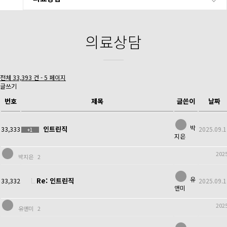
의료상담
전체 33,393 건 - 5 페이지
글쓰기
번호
제목
글쓴이
날짜
박
인트린직
33,333
2025.09.1
+1
지은
2025
박지은
2
유
Re: 인트린직
33,332
2025.09.1
앤미
2025
유앤미
2