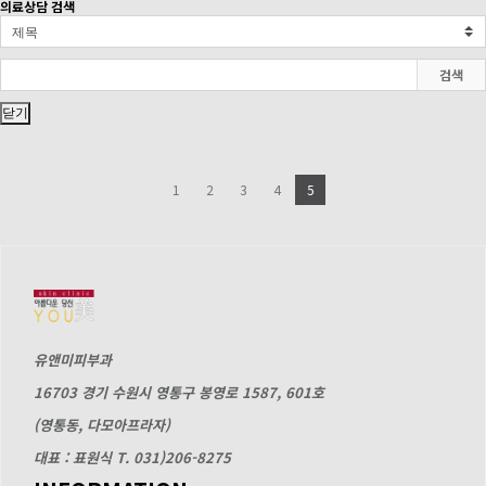
의료상담 검색
검색
닫기
1
2
3
4
5
유앤미피부과
16703 경기 수원시 영통구 봉영로 1587, 601호
(영통동, 다모아프라자)
대표 : 표원식
T. 031)206-8275