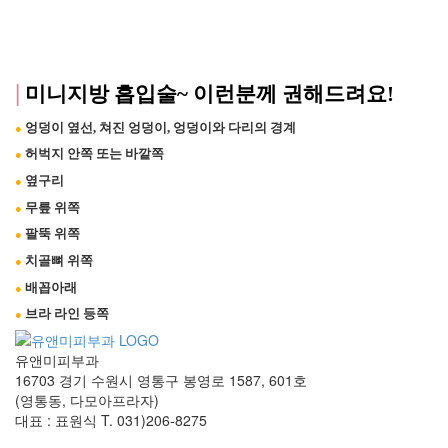
|
미니지방 흡입술~ 이런분께 권해드려요!
엉덩이 옆선, 쳐진 엉덩이, 엉덩이와 다리의 경계 
●
허벅지 안쪽 또는 바깥쪽 
●
옆구리 
●
무릎 위쪽 
●
팔뚝 위쪽 
●
치골뼈 위쪽 
●
배꼽아래
●
브라 라인 등쪽
●
유앤미피부과
16703 경기 수원시 영통구 봉영로 1587, 601호
(영통동, 다모아프라자)
대표 : 표원식
T. 031)206-8275