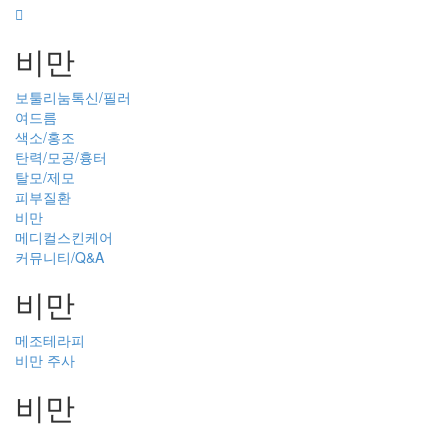
비만
보툴리눔톡신/필러
여드름
색소/홍조
탄력/모공/흉터
탈모/제모
피부질환
비만
메디컬스킨케어
커뮤니티/Q&A
비만
메조테라피
비만 주사
비만