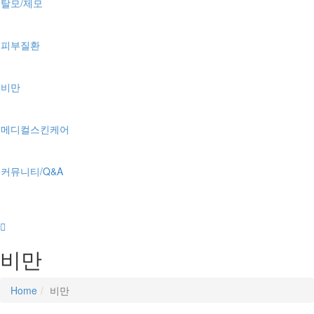
탈모/제모
피부질환
비만
메디컬스킨케어
커뮤니티/Q&A
비만
Home
비만