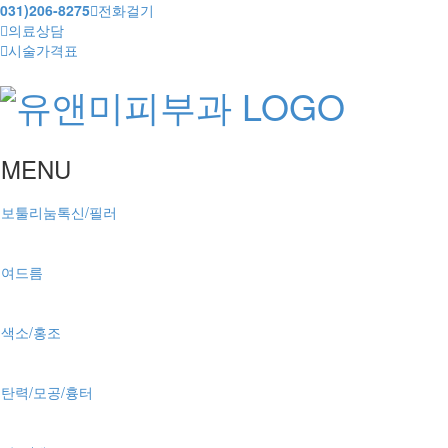
031)206-8275
전화걸기
의료상담
시술가격표
MENU
보툴리눔톡신/필러
여드름
색소/홍조
탄력/모공/흉터